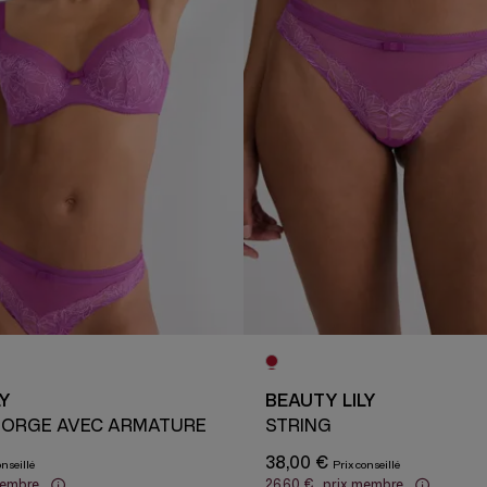
LY
BEAUTY LILY
GORGE AVEC ARMATURE
STRING
38,00 €
membre
26,60 €
prix membre