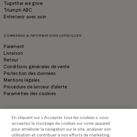
Together we grow
Triumph ABC
Entretenir avec soin
COMMANDE & INFORMATIONS JURIDIQUES
Paiement
Livraison
Retour
Conditions générales de vente
Protection des données
Mentions légales
Procédure de lanceur d'alerte
Paramètres des cookies
PAIEMENT
En cliquant sur « Accepter tous les cookies », vous
acceptez le stockage de cookies sur votre appareil
pour améliorer la navigation sur le site, analyser son
utilisation et contribuer à nos efforts de marketing.