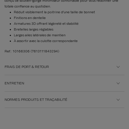
conçu ce soutien-gorge minimiseur confortable pour vous redonner une
totale confiance au quotidien.
Réduit visiblement la poitrine d’une taille de bonnet
Finitions en dentelle
Armatures 3D offrant légèreté et stabilité
Bretelles larges réglables
Larges ailes latérales de maintien
À assortir avec la culotte correspondante
Ref.: 10166306
(7613111843294)
FRAIS DE PORT & RETOUR
ENTRETIEN
NORMES PRODUITS ET TRAÇABILITÉ