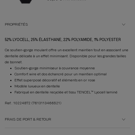
PROPRIÉTÉS
52% LYOCELL, 25% ÉLASTHANE, 22% POLYAMIDE, 1% POLYESTER
Ce soutien-gorge moulant offre un excellent maintien tout en associant une
dentelle délicate à un effet minimisant. Disponible pour les grandes tailles
de bonnet.
Soutien-gorge minimiseur à couvrance moyenne
Comfort wire et dos échancré pour un maintien optimal
Effet superposé décoratif et éléments en or rose
Modèle luxueux en dentelle
Fabriqué en dentelle recyclée et tissu TENCEL™ Lyocell laminé
Ref.: 10224872
(7613113466521)
FRAIS DE PORT & RETOUR