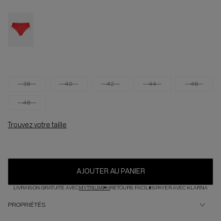
38
40
42
44
46
48
Trouvez votre taille
AJOUTER AU PANIER
LIVRAISON GRATUITE AVEC
MYTRIUMPH
RETOURS FACILES
PAYER AVEC KLARNA
PROPRIÉTÉS